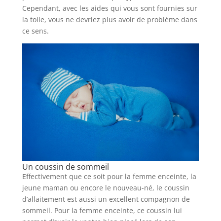
Cependant, avec les aides qui vous sont fournies sur
la toile, vous ne devriez plus avoir de problème dans
ce sens.
Un coussin de sommeil
Effectivement que ce soit pour la femme enceinte, la
jeune maman ou encore le nouveau-né, le coussin
d’allaitement est aussi un excellent compagnon de
sommeil. Pour la femme enceinte, ce coussin lui