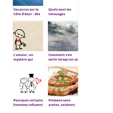
Vacances sur la
Quels sont les
Côte d’Azur : des
tatouages
lieux à découvrir
indiqués pour les
hommes les plus
sexys ?
L’amour, un
Comment s’en
mystère qui
sortir lorsqu’on se
blesse toujours
sent dans le
autant.
brouillard?
Pourquoi certains
Poissons sans
hommes refusent
aretes, existent-
de se marier?
ils reellement ?