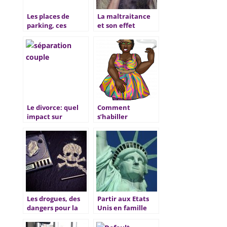
Les places de
La maltraitance
parking, ces
et son effet
denrées de plus
négatif sur les
en plus rares dans
femmes
nos villes
Le divorce: quel
Comment
impact sur
s’habiller
l’avenir des
lorsqu’on a du
enfants?
ventre ?
Les drogues, des
Partir aux Etats
dangers pour la
Unis en famille
société