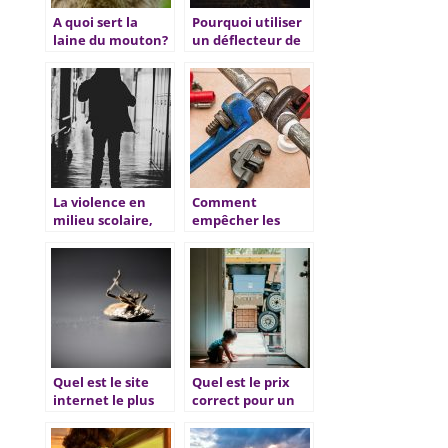
A quoi sert la
Pourquoi utiliser
laine du mouton?
un déflecteur de
lumière?
La violence en
Comment
milieu scolaire,
empêcher les
un vice pour la
fuites de nuire
sécurité des
votre calme dans
apprenants
la maison ?
Quel est le site
Quel est le prix
internet le plus
correct pour un
compétent contre
déménagement ?
les punaises de lit