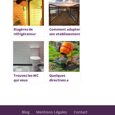
?
Etagères de
Comment adapter
réfrigérateur
son etablissement
cassées, les
aux personnes a
étapes pour
mobilite reduite ?
remplacer cette
pièce détachée
Trouvez les WC
Quelques
qui vous
directives a
conviennent !
connaitre pour
convertir le
volume de m3 en
tonnes
Blog
Mentions Légales
Contact