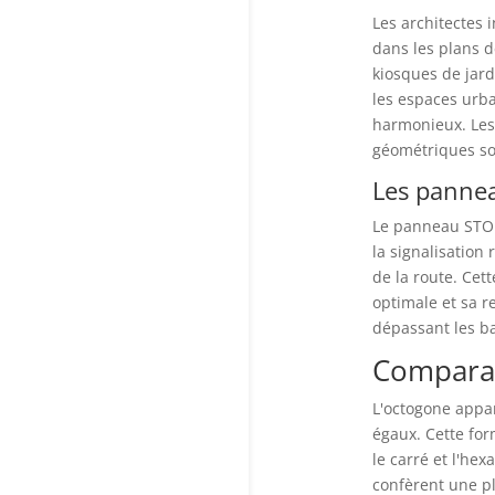
Les architectes 
dans les plans d
kiosques de jard
les espaces urba
harmonieux. Les 
géométriques so
Les pannea
Le panneau STOP 
la signalisation 
de la route. Cet
optimale et sa r
dépassant les ba
Comparai
L'octogone appar
égaux. Cette for
le carré et l'he
confèrent une pl