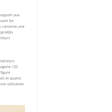
 rapport aux
quant les
is conserve une
ropriétés
rieurs
ntérieurs
exagone 120
figure
és et quatre
son utilisation