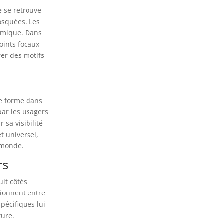
e se retrouve
osquées. Les
ramique. Dans
oints focaux
rer des motifs
te forme dans
 par les usagers
 sa visibilité
t universel,
e monde.
rs
uit côtés
tionnent entre
pécifiques lui
ture.