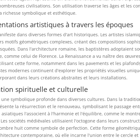
nombreuses civilisations. Son utilisation traverse les âges et les co
a richesse symbolique et esthétique.
entations artistiques à travers les époques
nifeste dans diverses formes d'art historiques. Les artistes islamiq
urs motifs géométriques complexes, créant des compositions sophi
squées. Dans l'architecture romaine, les baptistères adoptaient s
e, comme celui de Florence. La Renaissance a vu naître des œuvre
ilisant cette forme, notamment dans les pavements et les plafonds
tistes modernes continuent d'explorer les propriétés visuelles uniq
orporant dans leurs créations abstraites et leurs installations.
ation spirituelle et culturelle
 une symbolique profonde dans diverses cultures. Dans la traditio
ésente la résurrection et le renouveau, symbolisant le passage entre
es asiatiques l'associent à l'harmonie et l'équilibre, comme le montr
 Les sociétés médiévales utilisaient l'octogone dans leurs construct
nombre huit comme symbole de perfection. Cette forme géométriq
chitecture contemporaine, où elle incarne l'union entre le cercle et 