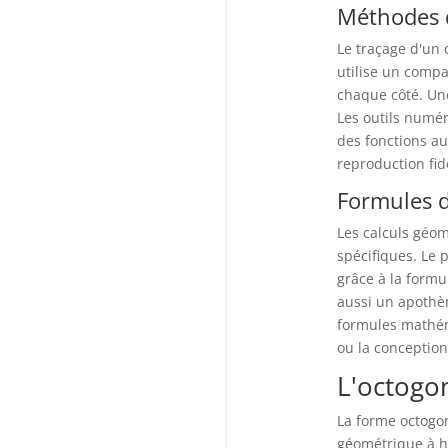
Méthodes 
Le traçage d'un 
utilise un compa
chaque côté. Une
Les outils numér
des fonctions a
reproduction fid
Formules d
Les calculs géo
spécifiques. Le p
grâce à la formu
aussi un apothèm
formules mathém
ou la conceptio
L'octogon
La forme octogon
géométrique à h