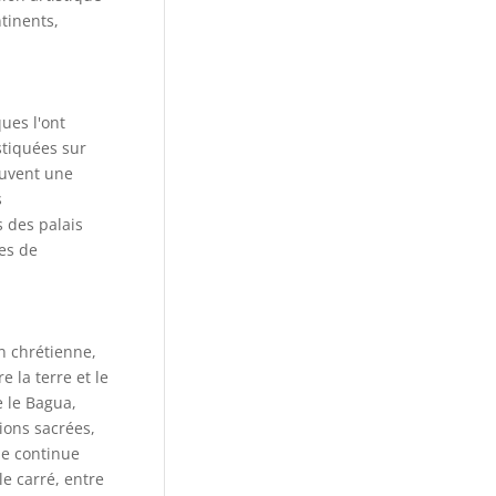
ntinents,
ues l'ont
stiquées sur
ouvent une
s
 des palais
ues de
n chrétienne,
 la terre et le
e le Bagua,
ions sacrées,
ue continue
le carré, entre