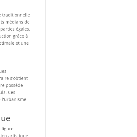
 traditionnelle
ints médians de
 parties égales.
uction grâce à
ptimale et une
ues
aire s'obtient
gure possède
uls. Ces
e l'urbanisme
que
 figure
ion artistique