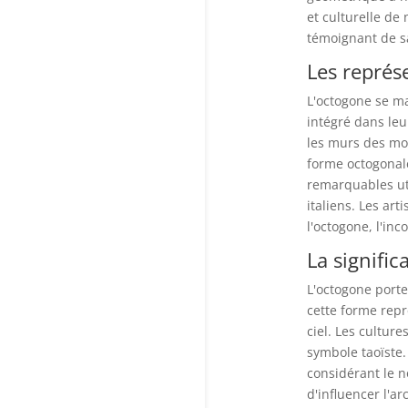
et culturelle de 
témoignant de s
Les représ
L'octogone se ma
intégré dans le
les murs des mo
forme octogonal
remarquables ut
italiens. Les ar
l'octogone, l'inc
La signific
L'octogone porte
cette forme repr
ciel. Les cultur
symbole taoïste.
considérant le 
d'influencer l'ar