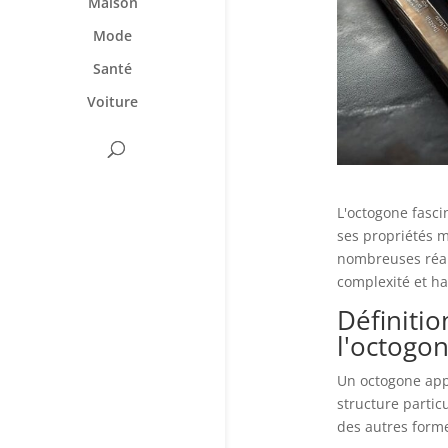
Maison
Mode
Santé
Voiture
L'octogone fasci
ses propriétés 
nombreuses réali
complexité et h
Définitio
l'octogo
Un octogone appa
structure partic
des autres form