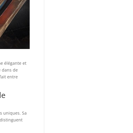
me élégante et
e dans de
fait entre
de
ts uniques. Sa
 distinguent