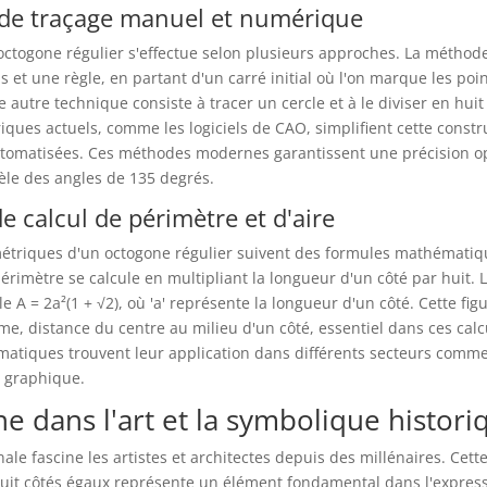
de traçage manuel et numérique
octogone régulier s'effectue selon plusieurs approches. La méthode
s et une règle, en partant d'un carré initial où l'on marque les po
 autre technique consiste à tracer un cercle et à le diviser en huit
iques actuels, comme les logiciels de CAO, simplifient cette constr
utomatisées. Ces méthodes modernes garantissent une précision o
èle des angles de 135 degrés.
e calcul de périmètre et d'aire
métriques d'un octogone régulier suivent des formules mathématiq
érimètre se calcule en multipliant la longueur d'un côté par huit. L'
le A = 2a²(1 + √2), où 'a' représente la longueur d'un côté. Cette fi
e, distance du centre au milieu d'un côté, essentiel dans ces calc
atiques trouvent leur application dans différents secteurs comm
n graphique.
e dans l'art et la symbolique histori
ale fascine les artistes et architectes depuis des millénaires. Cette
uit côtés égaux représente un élément fondamental dans l'express