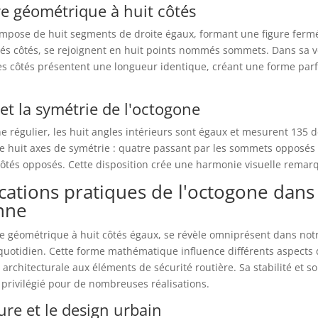
re géométrique à huit côtés
ompose de huit segments de droite égaux, formant une figure ferm
és côtés, se rejoignent en huit points nommés sommets. Dans sa v
les côtés présentent une longueur identique, créant une forme par
et la symétrie de l'octogone
 régulier, les huit angles intérieurs sont égaux et mesurent 135 
e huit axes de symétrie : quatre passant par les sommets opposés 
côtés opposés. Cette disposition crée une harmonie visuelle remar
cations pratiques de l'octogone dans 
nne
re géométrique à huit côtés égaux, se révèle omniprésent dans not
uotidien. Cette forme mathématique influence différents aspects d
 architecturale aux éléments de sécurité routière. Sa stabilité et s
 privilégié pour de nombreuses réalisations.
ure et le design urbain