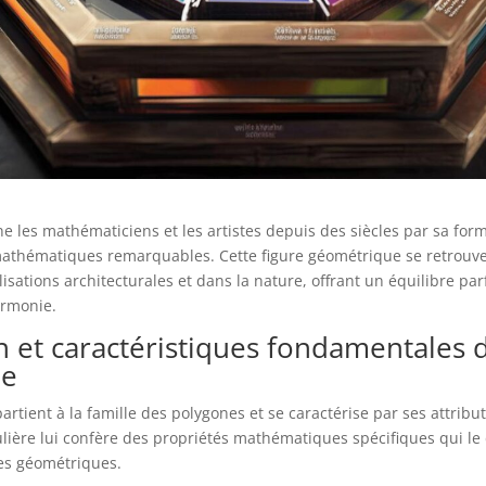
ne les mathématiciens et les artistes depuis des siècles par sa for
mathématiques remarquables. Cette figure géométrique se retrouv
sations architecturales et dans la nature, offrant un équilibre par
armonie.
n et caractéristiques fondamentales 
ne
rtient à la famille des polygones et se caractérise par ses attribu
ulière lui confère des propriétés mathématiques spécifiques qui le
es géométriques.