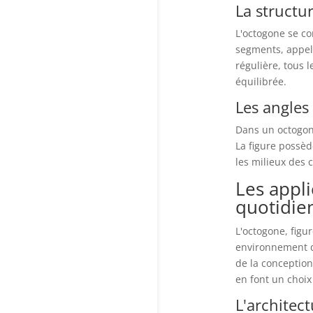
La structu
L'octogone se c
segments, appel
régulière, tous 
équilibrée.
Les angles 
Dans un octogone
La figure possèd
les milieux des 
Les appli
quotidie
L'octogone, figu
environnement q
de la conception
en font un choix
L'architect