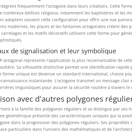
intègrent fréquemment l'octogone dans leurs créations. Cette form
e nombreux édifices religieux, notamment les baptistères et les m
in adoptent souvent cette configuration pour offrir une vue pano
ins modernes, les places et les fontaines octogonales créent des p
carrelages et les motifs décoratifs utilisent cette forme pour géné
phistiqués.
ux de signalisation et leur symbolique
octogonal représente l'application la plus reconnaissable de cet
routière. Sa silhouette distinctive permet une identification rapide
te forme unique est devenue un standard international, choisie pour
econnaissance instantanée. L'octogone transmet un message clair e
rrières linguistiques pour assurer la sécurité routière à travers l
son avec d'autres polygones régulie
tient à la famille des polygones réguliers et se distingue par ses h
me géométrique présente des caractéristiques uniques qui la posi
xagone dans la progression des polygones réguliers. Ses propriétés s
ace particulière dans l'univers des mathématiques et de l'architec