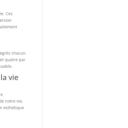
ée. Ces
ersion
faitement
degrés chacun.
et quatre par
quable.
la vie
re
e notre vie,
on esthétique