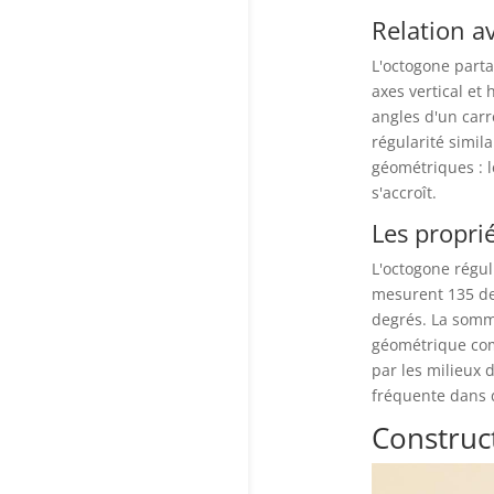
Relation a
L'octogone parta
axes vertical et
angles d'un carr
régularité simila
géométriques : 
s'accroît.
Les propri
L'octogone régul
mesurent 135 deg
degrés. La somme
géométrique com
par les milieux 
fréquente dans d
Construct