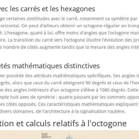
vec les carrés et les hexagones
ge certaines similitudes avec le carré, notamment sa symétrie par
 horizontal. On peut d'ailleurs obtenir un octogone régulier en tron
é. L'hexagone, quant à lui, offre moins d'angles que l'octogone ma
ire. La transition du carré vers l'octogone illustre l'évolution des p
le nombre de côtés augmente tandis que la mesure des angles inté
étés mathématiques distinctives
ier possède des attributs mathématiques spécifiques. Ses angles i
rés, alors que ceux du carré atteignent 90 degrés et ceux de l'h
 des angles intérieurs d'un octogone s'élève à 1080 degrés. Cette 
pte huit axes de symétrie : quatre passant par les sommets oppos
des côtés opposés. Ces caractéristiques mathématiques expliquent 
ivers domaines, de l'architecture à la signalisation routière.
ion et calculs relatifs à l'octogone