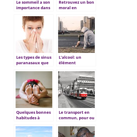
Le sommeil a son
Retrouvez un bon
importance dans
moral en
la vie
quelques conseils
Les types de sinus
L’alcool: un
paranasaux que
élément
nous avons
dangereux pour
l’organisme
Quelques bonnes
Le transport en
habitudes à
commun, pour ou
adopter pour
contre son usage
prendre soin de sa
santé