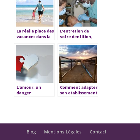
La réelle place des
L’entretien de
vacances dans la
votre dentition,
vie des
une importance
travailleurs
capitale
L’amour, un
Comment adapter
danger
son etablissement
permanent pour
aux personnes a
nous
mobilite reduite ?
Blog
Mentions Légales
Contact